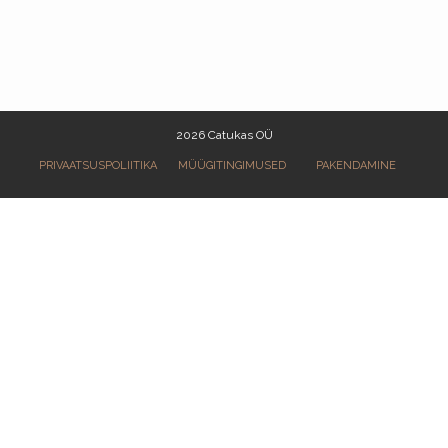
2026 Catukas OÜ
MÜÜGITINGIMUSED
PAKENDAMINE
PRIVAATSUSPOLIITIKA