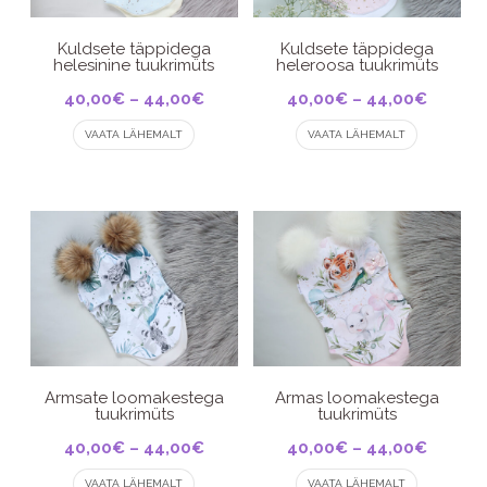
on
on
the
the
product
product
Kuldsete täppidega
Kuldsete täppidega
helesinine tuukrimüts
heleroosa tuukrimüts
page
page
Price
Price
40,00
€
–
44,00
€
40,00
€
–
44,00
€
This
range:
This
range:
VAATA LÄHEMALT
VAATA LÄHEMALT
product
product
40,00€
40,00€
has
has
through
throug
multiple
multiple
44,00€
44,00€
variants.
variants.
The
The
options
options
may
may
be
be
chosen
chosen
on
on
the
the
product
product
Armsate loomakestega
Armas loomakestega
tuukrimüts
tuukrimüts
page
page
Price
Price
40,00
€
–
44,00
€
40,00
€
–
44,00
€
This
range:
This
range:
VAATA LÄHEMALT
VAATA LÄHEMALT