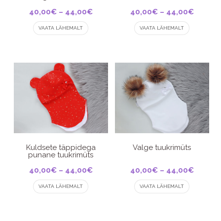
Price
Price
40,00
€
–
44,00
€
40,00
€
–
44,00
€
This
range:
This
range:
VAATA LÄHEMALT
VAATA LÄHEMALT
product
product
40,00€
40,00€
has
has
through
throug
multiple
multiple
44,00€
44,00€
variants.
variants.
The
The
options
options
may
may
be
be
chosen
chosen
on
on
the
the
product
product
Kuldsete täppidega
Valge tuukrimüts
punane tuukrimüts
page
page
Price
Price
40,00
€
–
44,00
€
40,00
€
–
44,00
€
This
range:
This
range:
VAATA LÄHEMALT
VAATA LÄHEMALT
product
product
40,00€
40,00€
has
has
through
throug
multiple
multiple
44,00€
44,00€