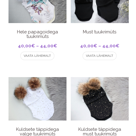
Hele papagoidega
Must tuukrimüts
tuukrimüts
Price
Price
40,00
€
–
44,00
€
40,00
€
–
44,00
€
This
range:
This
range:
VAATA LÄHEMALT
VAATA LÄHEMALT
product
product
40,00€
40,00€
has
has
through
throug
multiple
multiple
44,00€
44,00€
variants.
variants.
The
The
options
options
may
may
be
be
chosen
chosen
on
on
the
the
product
product
Kuldsete täppidega
Kuldsete täppidega
valge tuukrimüts
must tuukrimüts
page
page